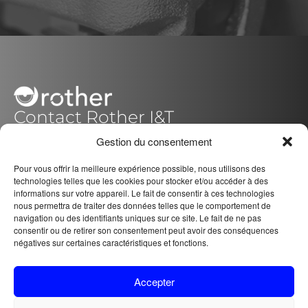
Contact Rother I&T
C/ Fausto García Tena Nº16-C y D
Gestion du consentement
14014 – Córdoba (Pol.Quemadas)
Pour vous offrir la meilleure expérience possible, nous utilisons des
España / Spain
+34 957 088 221
technologies telles que les cookies pour stocker et/ou accéder à des
informations sur votre appareil. Le fait de consentir à ces technologies
nous permettra de traiter des données telles que le comportement de
navigation ou des identifiants uniques sur ce site. Le fait de ne pas
Médias sociaux
consentir ou de retirer son consentement peut avoir des conséquences
F
L
I
négatives sur certaines caractéristiques et fonctions.
a
i
n
c
n
s
CERTIFICATIONS
Accepter
e
k
t
POLITIQUE DE CONFIDENTIALITÉ