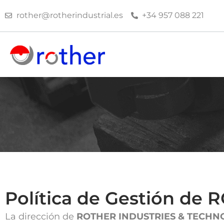
Skip
to
rother@rotherindustrial.es
+34 957 088 221
content
Política de Gestión de
La dirección de
ROTHER INDUSTRIES & TECHNO