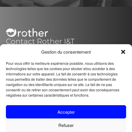
Contact Rother I&T
C/ Fausto García Tena Nº16-C y D
Gestion du consentement
14014 – Córdoba (Pol.Quemadas)
Pour vous offrir la meilleure expérience possible, nous utilisons des
España / Spain
+34 957 088 221
technologies telles que les cookies pour stocker et/ou accéder à des
informations sur votre appareil. Le fait de consentir à ces technologies
nous permettra de traiter des données telles que le comportement de
navigation ou des identifiants uniques sur ce site. Le fait de ne pas
Médias sociaux
consentir ou de retirer son consentement peut avoir des conséquences
F
L
I
négatives sur certaines caractéristiques et fonctions.
a
i
n
c
n
s
CERTIFICATIONS
Accepter
e
k
t
POLITIQUE DE CONFIDENTIALITÉ
b
e
a
Refuser
POLITIQUE DE COOKIES