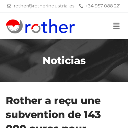
Aller
rother@rotherindustrial.es
+34 957 088 221
au
contenu
Noticias
Rother a reçu une
subvention de 143